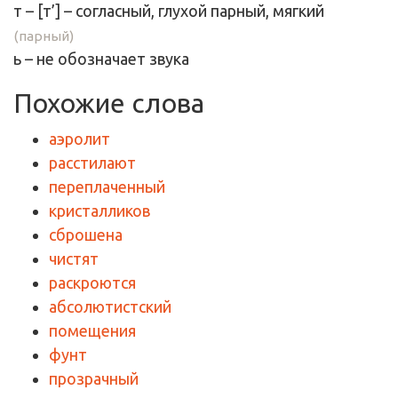
т
– [
т’
] – согласный, глухой парный,
мягкий
(парный)
ь
–
не обозначает звука
Похожие слова
аэролит
расстилают
переплаченный
кристалликов
сброшена
чистят
раскроются
абсолютистский
помещения
фунт
прозрачный