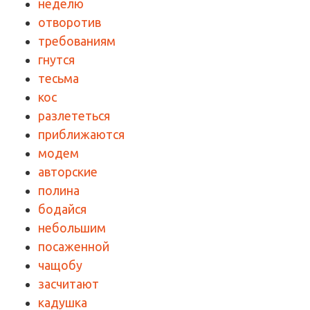
неделю
отворотив
требованиям
гнутся
тесьма
кос
разлететься
приближаются
модем
авторские
полина
бодайся
небольшим
посаженной
чащобу
засчитают
кадушка