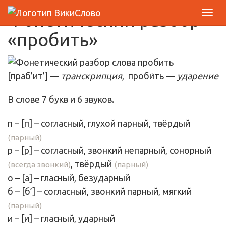
Фонетический разбор
«пробить»
[праб’ит’] —
транскрипция
, проби́ть —
ударение
В слове 7 букв и 6 звуков.
п
– [
п
] – согласный, глухой парный,
твёрдый
(парный)
р
– [
р
] – согласный, звонкий непарный, сонорный
,
твёрдый
(всегда звонкий)
(парный)
о
– [
а
] –
гласный
, безударный
б
– [
б’
] – согласный, звонкий парный,
мягкий
(парный)
и
– [
и
] –
гласный
, ударный