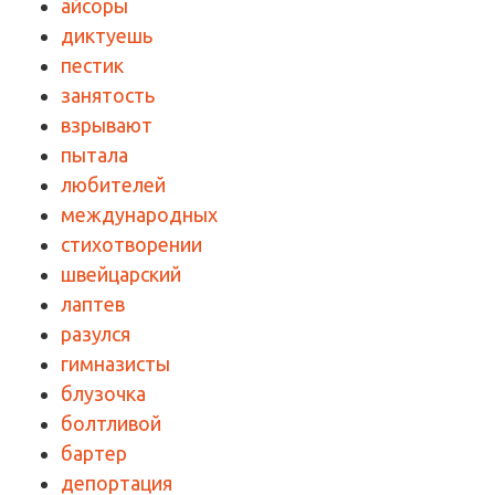
айсоры
диктуешь
пестик
занятость
взрывают
пытала
любителей
международных
стихотворении
швейцарский
лаптев
разулся
гимназисты
блузочка
болтливой
бартер
депортация