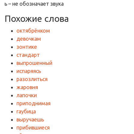
ь
–
не обозначает звука
Похожие слова
октябрёнком
девочкам
зонтике
стандарт
выпрошенный
испаряясь
разозлиться
жаровня
лапочки
приподнимая
гаубица
выручаешь
прибившиеся