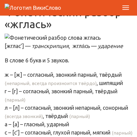
Фонетический разбор
«жглась»
[жглас’] —
транскрипция
, жгла́сь —
ударение
В слове 6 букв и 5 звуков.
ж
– [
ж
] – согласный, звонкий парный,
твёрдый
, шипящий
(непарный, всегда произноится твёрдо)
г
– [
г
] – согласный, звонкий парный,
твёрдый
(парный)
л
– [
л
] – согласный, звонкий непарный, сонорный
,
твёрдый
(всегда звонкий)
(парный)
а
– [
а
] –
гласный
, ударный
с
– [
с’
] – согласный, глухой парный,
мягкий
(парный)