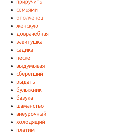
приручить
семьями
ополченец
женскую
доврачебная
завитушка
садика
песке
выдумывая
сберегший
рыдать
булыжник
базука
шаманство
внеурочный
холодящий
платим