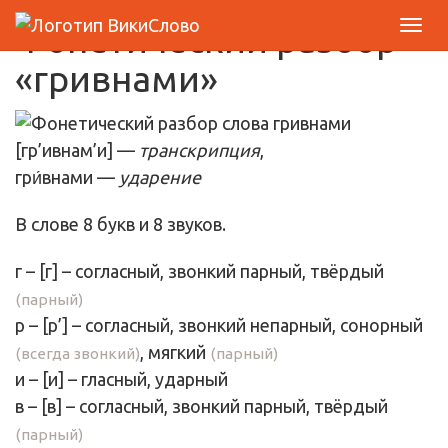
Фонетический разбор
«гривнами»
[гр’ивнам’и] —
транскрипция
,
гри́внами —
ударение
В слове 8 букв и 8 звуков.
г
– [
г
] – согласный, звонкий парный,
твёрдый
(парный)
р
– [
р’
] – согласный, звонкий непарный, сонорный
,
мягкий
(всегда звонкий)
(парный)
и
– [
и
] –
гласный
, ударный
в
– [
в
] – согласный, звонкий парный,
твёрдый
(парный)