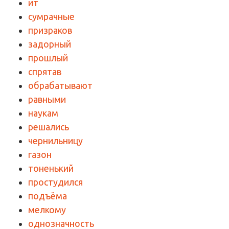
ит
сумрачные
призраков
задорный
прошлый
спрятав
обрабатывают
равными
наукам
решались
чернильницу
газон
тоненький
простудился
подъёма
мелкому
однозначность