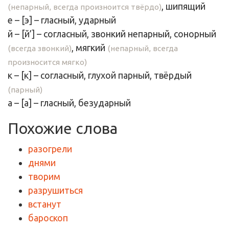
, шипящий
(непарный, всегда произноится твёрдо)
е
– [
э
] –
гласный
, ударный
й
– [
й’
] – согласный, звонкий непарный, сонорный
,
мягкий
(всегда звонкий)
(непарный, всегда
произносится мягко)
к
– [
к
] – согласный, глухой парный,
твёрдый
(парный)
а
– [
а
] –
гласный
, безударный
Похожие слова
разогрели
днями
творим
разрушиться
встанут
бароскоп