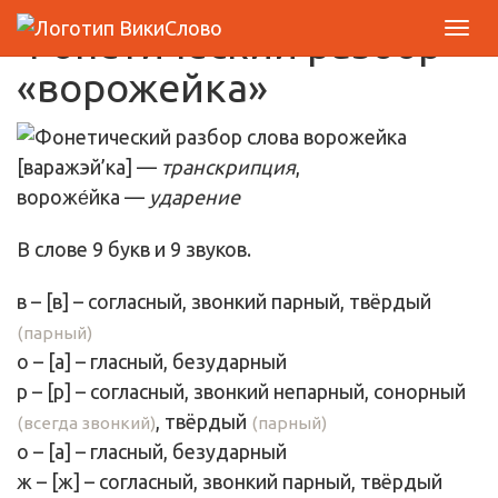
Фонетический разбор
«ворожейка»
[варажэй’ка] —
транскрипция
,
вороже́йка —
ударение
В слове 9 букв и 9 звуков.
в
– [
в
] – согласный, звонкий парный,
твёрдый
(парный)
о
– [
а
] –
гласный
, безударный
р
– [
р
] – согласный, звонкий непарный, сонорный
,
твёрдый
(всегда звонкий)
(парный)
о
– [
а
] –
гласный
, безударный
ж
– [
ж
] – согласный, звонкий парный,
твёрдый