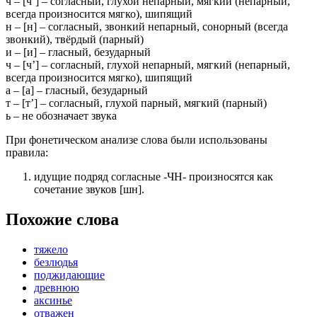
ч
– [
ч’
] – согласный, глухой непарный,
мягкий
(непарный,
всегда произносится мягко)
, шипящий
н
– [
н
] – согласный, звонкий непарный, сонорный
(всегда
звонкий)
,
твёрдый
(парный)
и
– [
и
] –
гласный
, безударный
ч
– [
ч’
] – согласный, глухой непарный,
мягкий
(непарный,
всегда произносится мягко)
, шипящий
а
– [
а
] –
гласный
, безударный
т
– [
т’
] – согласный, глухой парный,
мягкий
(парный)
ь
–
не обозначает звука
При фонетическом анализе слова были использованы
правила:
идущие подряд согласные -ЧН- произносятся как
сочетание звуков [шн].
Похожие слова
тяжело
безлюдья
поджидающие
древнюю
аксинье
отважен