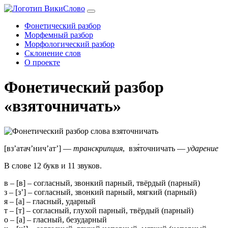
Фонетический разбор
Морфемный разбор
Морфологический разбор
Склонение слов
О проекте
Фонетический разбор
«взяточничать»
[вз’атач’нич’ат’] —
транскрипция
, взя́точничать —
ударение
В слове 12 букв и 11 звуков.
в
– [
в
] – согласный, звонкий парный,
твёрдый
(парный)
з
– [
з’
] – согласный, звонкий парный,
мягкий
(парный)
я
– [
а
] –
гласный
, ударный
т
– [
т
] – согласный, глухой парный,
твёрдый
(парный)
о
– [
а
] –
гласный
, безударный