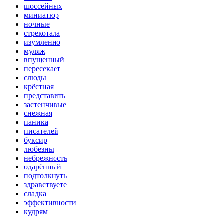
шоссейных
миниатюр
ночные
стрекотала
изумленно
муляж
впущенный
пересекает
слюды
крёстная
представить
застенчивые
снежная
паника
писателей
буксир
любезны
небрежность
одарённый
подтолкнуть
здравствуете
сладка
эффективности
кудрям