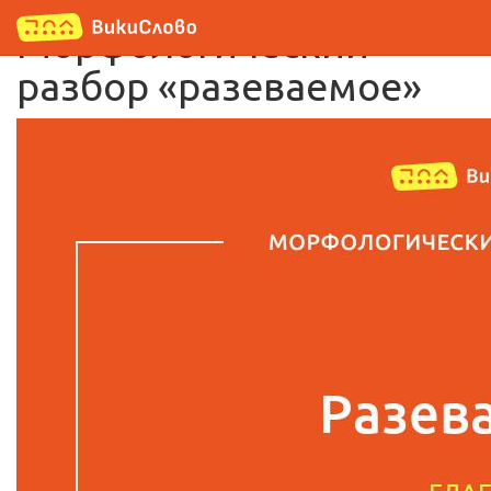
Морфологический
разбор «разеваемое»