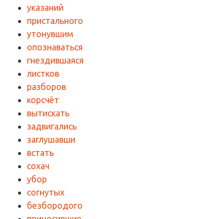
указаний
пристального
утонувшим
опознаваться
гнездившаяся
листков
разборов
корсчёт
вытискать
задвигались
заглушавши
встать
сохач
убор
согнутых
безбородого
приносившие