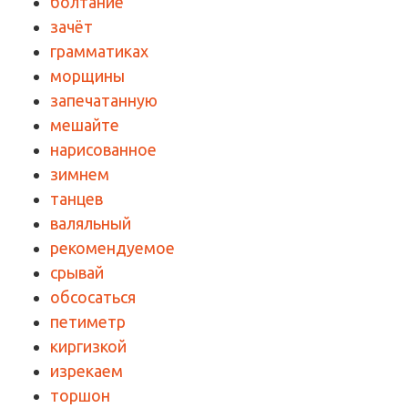
болтание
зачёт
грамматиках
морщины
запечатанную
мешайте
нарисованное
зимнем
танцев
валяльный
рекомендуемое
срывай
обсосаться
петиметр
киргизкой
изрекаем
торшон