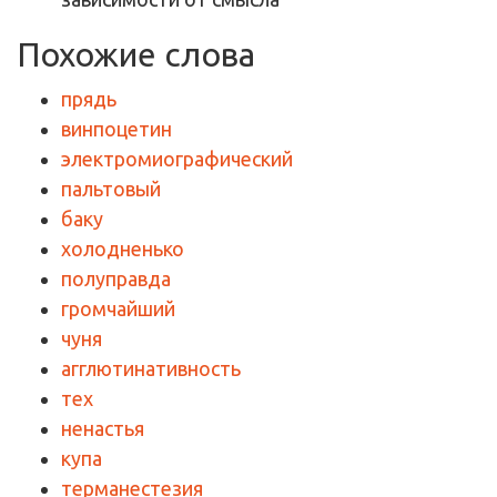
Похожие слова
прядь
винпоцетин
электромиографический
пальтовый
баку
холодненько
полуправда
громчайший
чуня
агглютинативность
тех
ненастья
купа
терманестезия