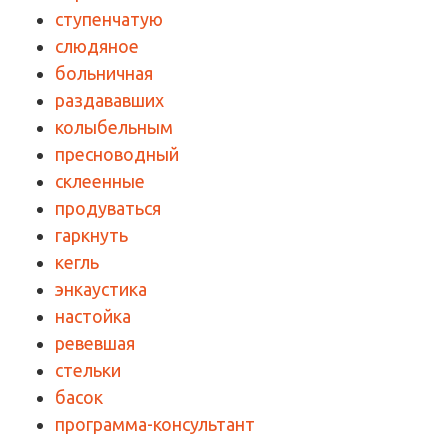
ступенчатую
слюдяное
больничная
раздававших
колыбельным
пресноводный
склеенные
продуваться
гаркнуть
кегль
энкаустика
настойка
ревевшая
стельки
басок
программа-консультант