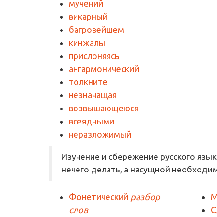
мучений
викарный
багровейшем
кинжалы
прислоняясь
ангармонический
толкните
незначащая
возвышающеюся
всеядными
неразложимый
Изучение и сбережение русского язык
нечего делать, а насущной необходи
Фонетический
разбор
М
слов
С