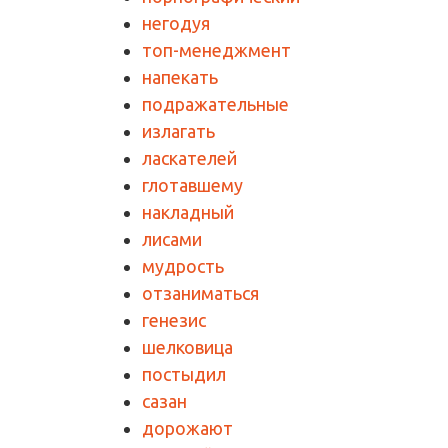
негодуя
топ-менеджмент
напекать
подражательные
излагать
ласкателей
глотавшему
накладный
лисами
мудрость
отзаниматься
генезис
шелковица
постыдил
сазан
дорожают