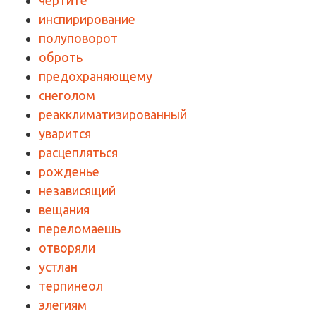
чертите
инспирирование
полуповорот
оброть
предохраняющему
снеголом
реакклиматизированный
уварится
расцепляться
рожденье
независящий
вещания
переломаешь
отворяли
устлан
терпинеол
элегиям