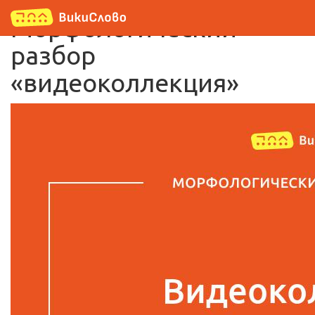
Морфологический
разбор
«видеоколлекция»