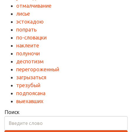
отмалчивание
лисье
эстокадою
попрать
по-словацки
наклеите
полуночи
деспотизм
перегороженный
загрызаться
трезубый
подпоясана
выехавших
Поиск