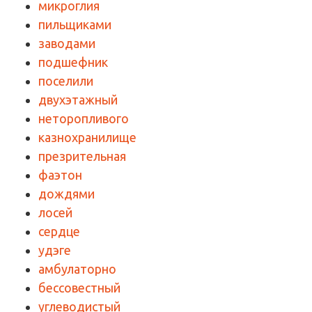
микроглия
пильщиками
заводами
подшефник
поселили
двухэтажный
неторопливого
казнохранилище
презрительная
фаэтон
дождями
лосей
сердце
удэге
амбулаторно
бессовестный
углеводистый