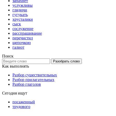
запахнет
услужливы
глядючи
гугукать
хрусталики
сыск
сослужение
расспрашивание
перечистил
щепочкою
галиот
Поиск
Разобрать слово
Как выполнять
Разбор существительных
Разбор прилагательных
Разбор глаголов
Сегодня ищут
посаженный
трудового