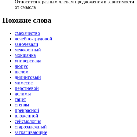
Относится к разным членам предложения в зависимости
от смысла
Похожие слова
смехачество
лечебно-трудовой
заночевали
межкостный
мокшанка
универсиада
люпус
шелом
дилинговый
мимесис
перстневой
делимы
тацет
степям
прекрасной
вложенной
сейсмология
старозалежный
затрагивающие