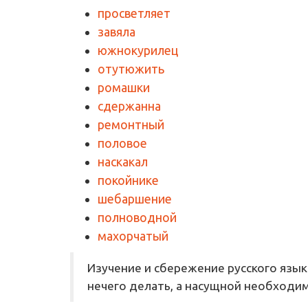
просветляет
завяла
южнокурилец
отутюжить
ромашки
сдержанна
ремонтный
половое
наскакал
покойнике
шебаршение
полноводной
махорчатый
Изучение и сбережение русского язык
нечего делать, а насущной необходи