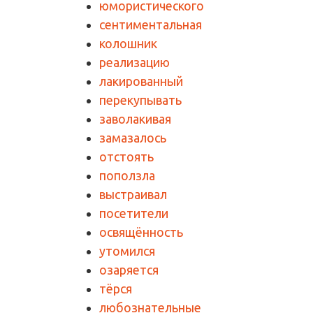
юмористического
сентиментальная
колошник
реализацию
лакированный
перекупывать
заволакивая
замазалось
отстоять
поползла
выстраивал
посетители
освящённость
утомился
озаряется
тёрся
любознательные