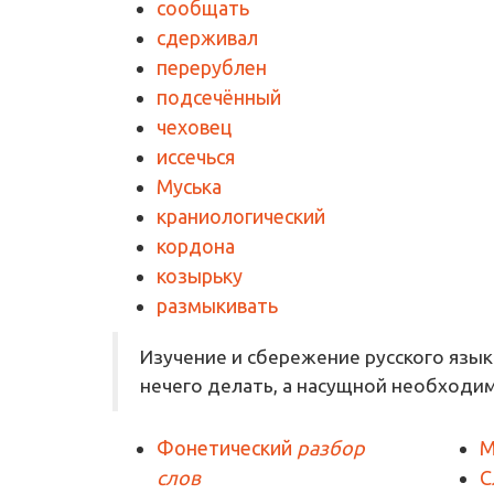
сообщать
сдерживал
перерублен
подсечённый
чеховец
иссечься
Муська
краниологический
кордона
козырьку
размыкивать
Изучение и сбережение русского язык
нечего делать, а насущной необходи
Фонетический
разбор
М
слов
С