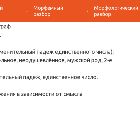
й
Морфемный
Морфологический
азбор «виброграф»
разбор
разбор
.
именительный падеж единственного числа);
ельное, неодушевлённое, мужской род, 2-е
тельный падеж, единственное число.
жения в зависимости от смысла