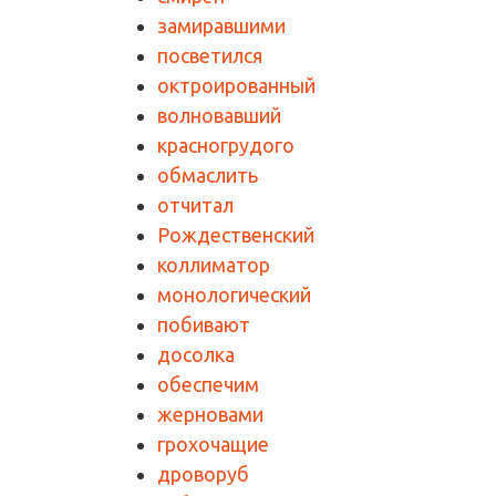
замиравшими
посветился
октроированный
волновавший
красногрудого
обмаслить
отчитал
Рождественский
коллиматор
монологический
побивают
досолка
обеспечим
жерновами
грохочащие
дроворуб