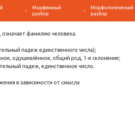
й
Морфемный
Морфологический
азбор «Галуа»
разбор
разбор
 означает фамилию человека.
тельный падеж единственного числа);
ное, одушевлённое, общий род, 1-е склонение;
тельный падеж, единственное число.
жения в зависимости от смысла