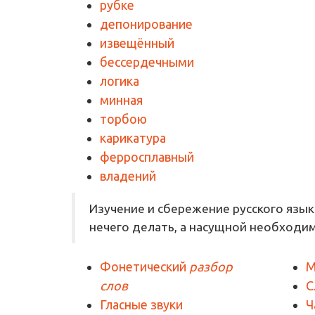
рубке
депонирование
извещённый
бессердечными
логика
минная
торбою
карикатура
ферросплавный
владений
Изучение и сбережение русского язык
нечего делать, а насущной необходи
Фонетический
разбор
М
слов
С
Гласные звуки
Ч