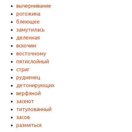
вычернивание
рогожина
блеющее
замутилась
деленная
вскочим
восточному
пятислойный
стриг
рудненец
детонирующих
верфяной
засеют
титулованный
засов
размяться