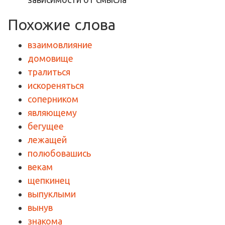
Похожие слова
взаимовлияние
домовище
тралиться
искореняться
соперником
являющему
бегущее
лежащей
полюбовашись
векам
щепкинец
выпуклыми
вынув
знакома