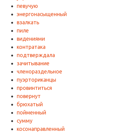
певучую
энергонасыщенный
взалкать
пиле
видениями
контратака
подтверждала
зачитывание
членораздельное
пуэрториканцы
провинтиться
повернут
брюхатый
пойменный
сумму
косонаправленный