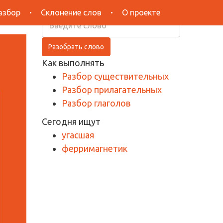
Поиск
азбор
Склонение слов
О проекте
Разобрать слово
Как выполнять
Разбор существительных
Разбор прилагательных
Разбор глаголов
Сегодня ищут
угасшая
ферримагнетик