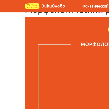
Фонетический
Морфологический р