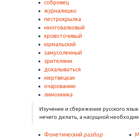
собровец
журналишко
пестрокрылка
многовалковый
кровоточивый
юрмальский
замусоленный
зрителями
докалываться
мертвецкая
очарованию
лимонника
Изучение и сбережение русского язык
нечего делать, а насущной необходи
Фонетический
разбор
М