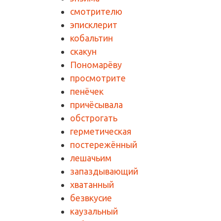
смотрителю
эписклерит
кобальтин
скакун
Пономарёву
просмотрите
пенёчек
причёсывала
обстрогать
герметическая
постережённый
лешачьим
запаздывающий
хватанный
безвкусие
каузальный