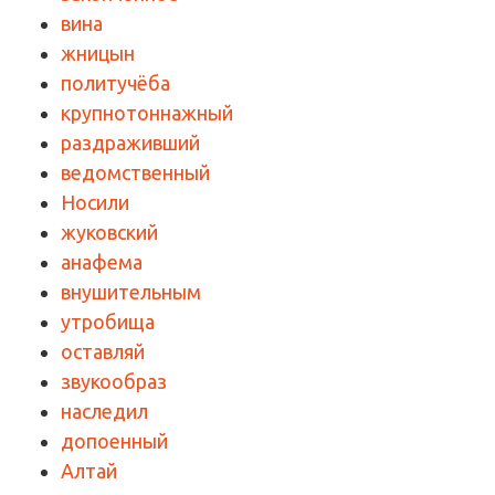
вина
жницын
политучёба
крупнотоннажный
раздраживший
ведомственный
Носили
жуковский
анафема
внушительным
утробища
оставляй
звукообраз
наследил
допоенный
Алтай