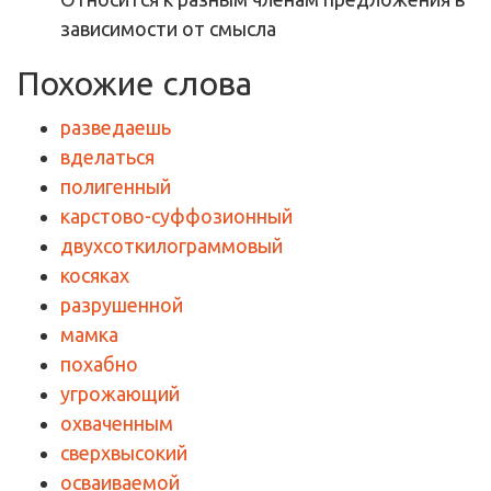
зависимости от смысла
Похожие слова
разведаешь
вделаться
полигенный
карстово-суффозионный
двухсоткилограммовый
косяках
разрушенной
мамка
похабно
угрожающий
охваченным
сверхвысокий
осваиваемой