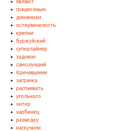
являют
грациозным
динамизм
остервенелость
крепни
буржуйский
суперлайнер
заднюю
самолучший
Кричавшими
загранка
распаивать
угольного
хитер
харбинец
разведку
наскучили