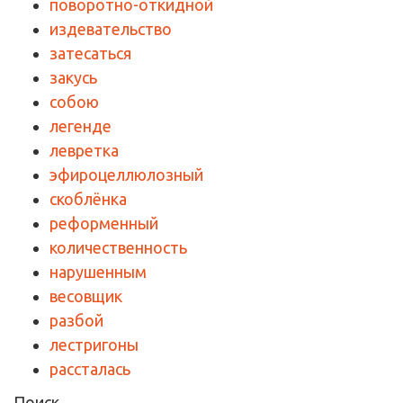
поворотно-откидной
издевательство
затесаться
закусь
собою
легенде
левретка
эфироцеллюлозный
скоблёнка
реформенный
количественность
нарушенным
весовщик
разбой
лестригоны
рассталась
Поиск