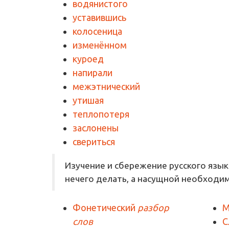
водянистого
уставившись
колосеница
изменённом
куроед
напирали
межэтнический
утишая
теплопотеря
заслонены
свериться
Изучение и сбережение русского язык
нечего делать, а насущной необходи
Фонетический
разбор
М
слов
С