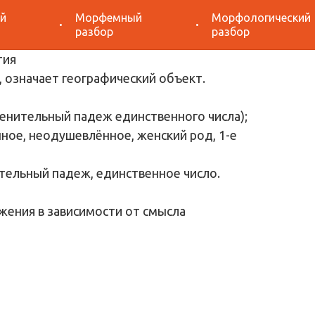
й
Морфемный
Морфологический
азбор «Византия»
разбор
разбор
 означает географический объект.
менительный падеж единственного числа);
ное, неодушевлённое, женский род, 1-е
тельный падеж, единственное число.
жения в зависимости от смысла