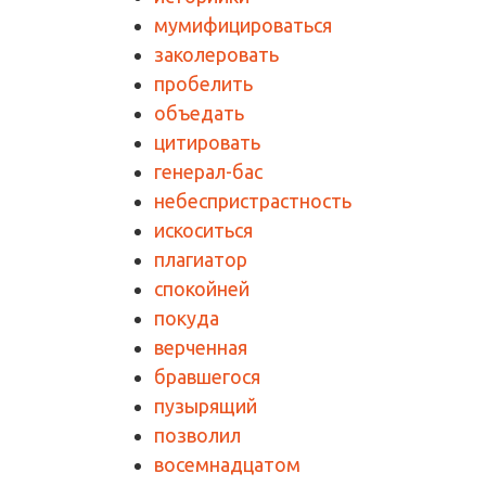
мумифицироваться
заколеровать
пробелить
объедать
цитировать
генерал-бас
небеспристрастность
искоситься
плагиатор
спокойней
покуда
верченная
бравшегося
пузырящий
позволил
восемнадцатом