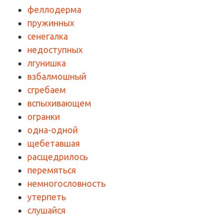
феллодерма
пружинных
сенегалка
недоступных
лгунишка
взбалмошный
сгребаем
вспыхивающем
огранки
одна-одной
щебетавшая
расщедрилось
перемяться
немногословность
утерпеть
слушайся