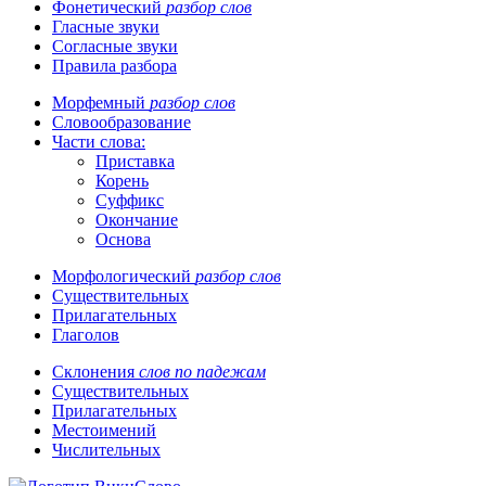
Фонетический
разбор слов
Гласные звуки
Согласные звуки
Правила разбора
Морфемный
разбор слов
Словообразование
Части слова:
Приставка
Корень
Суффикс
Окончание
Основа
Морфологический
разбор слов
Существительных
Прилагательных
Глаголов
Склонения
слов по падежам
Существительных
Прилагательных
Местоимений
Числительных