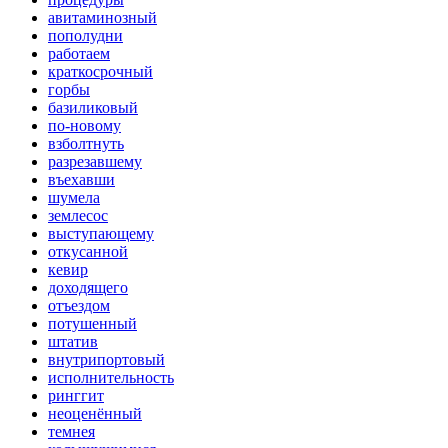
авитаминозный
пополудни
работаем
краткосрочный
горбы
базиликовый
по-новому
взболтнуть
разрезавшему
въехавши
шумела
землесос
выступающему
откусанной
кевир
доходящего
отъездом
потушенный
штатив
внутрипортовый
исполнительность
ринггит
неоценённый
темнея