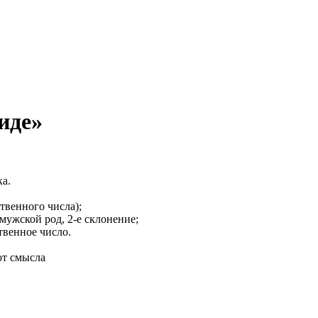
иде»
а.
твенного числа);
мужской род, 2-е склонение;
твенное число.
от смысла