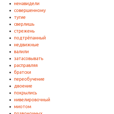
ненавидели
совершенному
тугие
сверлишь
стрежень
подтрёпанный
недвижные
валили
затасовывать
расправляя
братски
переобучение
двоение
покрылись
нивелировочный
миотом
позвоночных