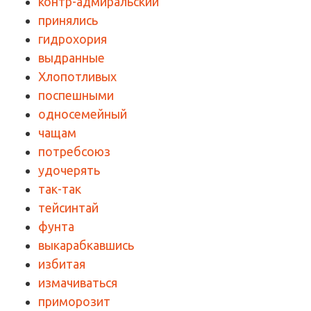
контр-адмиральский
принялись
гидрохория
выдранные
Хлопотливых
поспешными
односемейный
чащам
потребсоюз
удочерять
так-так
тейсинтай
фунта
выкарабкавшись
избитая
измачиваться
приморозит