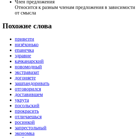
Член предложения
Относится к разным членам предложения в зависимости
от смысла
Похожие слова
привезти
низёхонько
епанечка
здравие
качканарский
новомодный
экстравазат
догоняете
зашпандоривать
отговорился
доставившем
укрута
посольский
прокрасить
отличаешься
росинкой
запрестольный
экономка