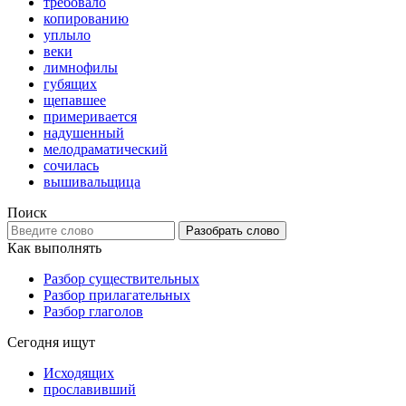
требовало
копированию
уплыло
веки
лимнофилы
губящих
щепавшее
примеривается
надушенный
мелодраматический
сочилась
вышивальщица
Поиск
Разобрать слово
Как выполнять
Разбор существительных
Разбор прилагательных
Разбор глаголов
Сегодня ищут
Исходящих
прославивший