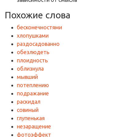
Похожие слова
бесконечностями
хлопушками
раздосадованно
обезлюдеть
плоидность
облизнула
мывший
потеплению
подражание
раскидал
совиный
глупенькая
незаращение
фотоэффект