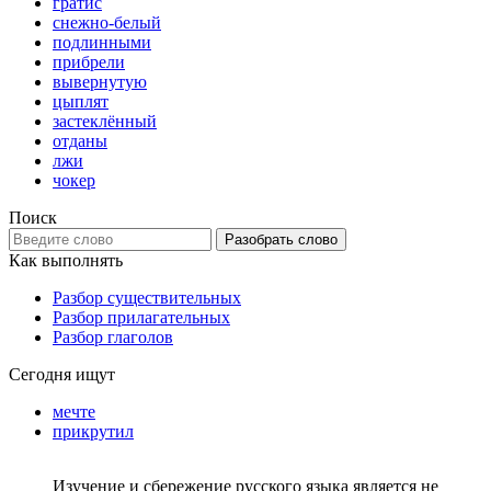
гратис
снежно-белый
подлинными
прибрели
вывернутую
цыплят
застеклённый
отданы
лжи
чокер
Поиск
Разобрать слово
Как выполнять
Разбор существительных
Разбор прилагательных
Разбор глаголов
Сегодня ищут
мечте
прикрутил
Изучение и сбережение русского языка является не