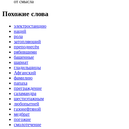
от смысла
Похожие слова
электростанцию
наций
рола
затопляющий
преподнесён
рябившими
башенные
шариат
гладильщицы
Афганский
фамилию
папаха
преграждение
саламандра
шестиэтажным
любопытней
газонефтяной
медбрат
погожие
смолотечение