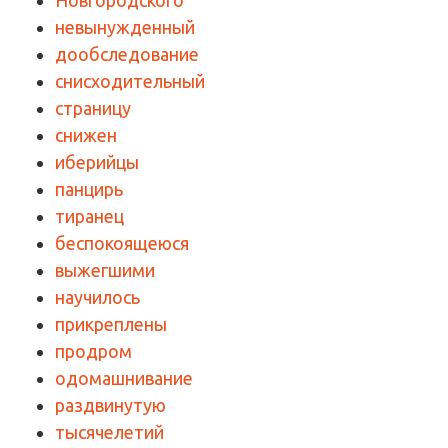
невынужденный
дообследование
снисходительный
страницу
снижен
иберийцы
панцирь
тиранец
беспокоящеюся
выжегшими
научилось
прикреплены
продром
одомашнивание
раздвинутую
тысячелетий