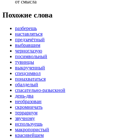
от смысла
Похожие слова
разберешь
наставляться
предзачётный
выбравшим
черноглазую
посимвольный
тувинцы
выкрученный
спецсимвол
понахвататься
обалделый
спасательно-разыскной
день-два
необразован
скромничать
террариум
звучному
используешь
макропористый
красивейшем