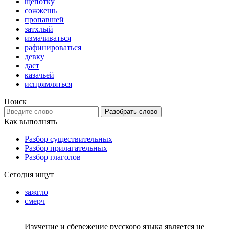
щепотку
сожжешь
пропавшей
затхлый
измачиваться
рафинироваться
девку
даст
казачьей
испрямляться
Поиск
Разобрать слово
Как выполнять
Разбор существительных
Разбор прилагательных
Разбор глаголов
Сегодня ищут
зажгло
смерч
Изучение и сбережение русского языка является не