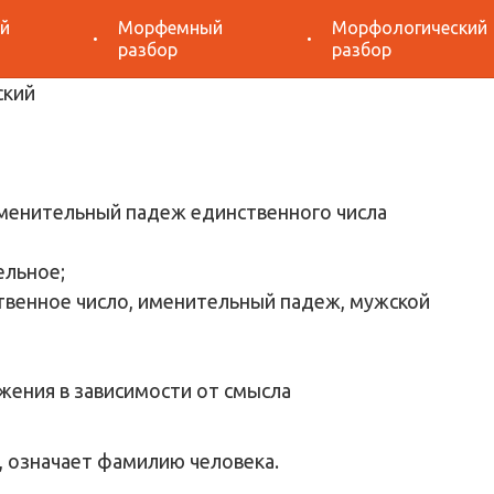
й
Морфемный
Морфологический
азбор «Белинский»
разбор
разбор
именительный падеж единственного числа
ельное;
твенное число, именительный падеж, мужской
жения в зависимости от смысла
, означает фамилию человека
.