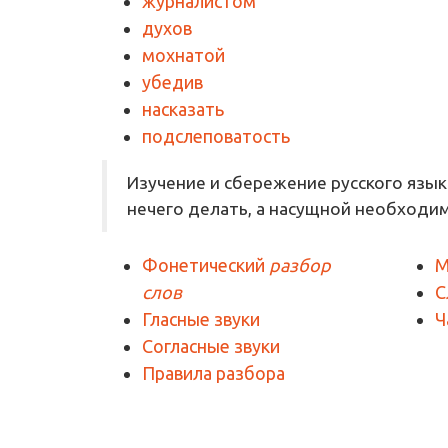
журналистом
духов
мохнатой
убедив
насказать
подслеповатость
Изучение и сбережение русского язык
нечего делать, а насущной необходи
Фонетический
разбор
М
слов
С
Гласные звуки
Ч
Согласные звуки
Правила разбора