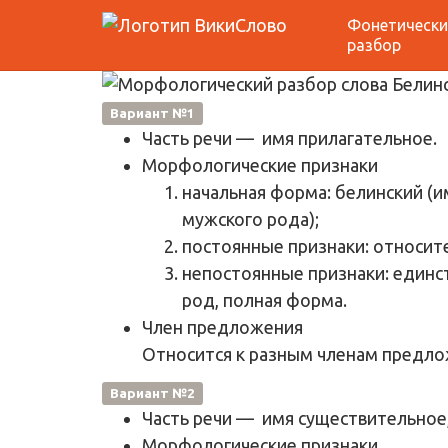
Фонетически
Морфологический р
разбор
Вариант №1
Часть речи
— имя прилагательное.
Морфологические признаки
начальная форма: белинский (
мужского рода);
постоянные признаки: относит
непостоянные признаки: единс
род, полная форма.
Член предложения
Относится к разным членам предло
Вариант №2
Часть речи
—
имя существительное
Морфологические признаки