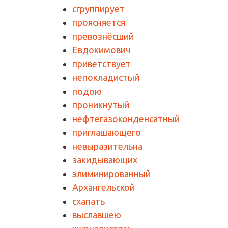
сгруппирует
проясняется
превознёсший
Евдокимович
приветствует
непокладистый
подою
проникнутый
нефтегазоконденсатный
приглашающего
невыразительна
закидывающих
элиминированный
Архангельской
схапать
выславшею