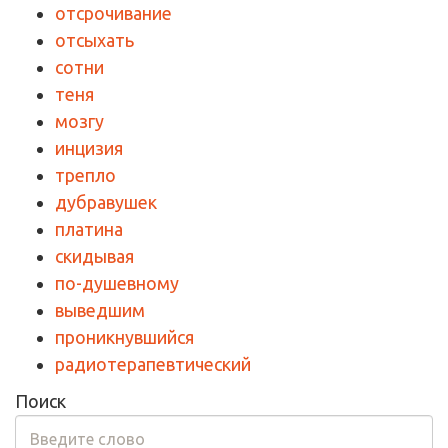
отсрочивание
отсыхать
сотни
теня
мозгу
инцизия
трепло
дубравушек
платина
скидывая
по-душевному
выведшим
проникнувшийся
радиотерапевтический
Поиск