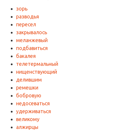
зорь
разводья
пересел
закрывалось
меланжевый
подбавиться
бакалея
телетермальный
нищенствующий
делившим
ремешки
бобровую
недосеваться
удерживаться
великому
алжирцы