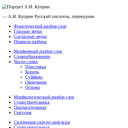
— А.И. Куприн
Русский писатель, переводчик
Фонетический
разбор слов
Гласные звуки
Согласные звуки
Правила разбора
Морфемный
разбор слов
Словообразование
Части слова:
Приставка
Корень
Суффикс
Окончание
Основа
Морфологический
разбор слов
Существительных
Прилагательных
Глаголов
Склонения
слов по падежам
Существительных