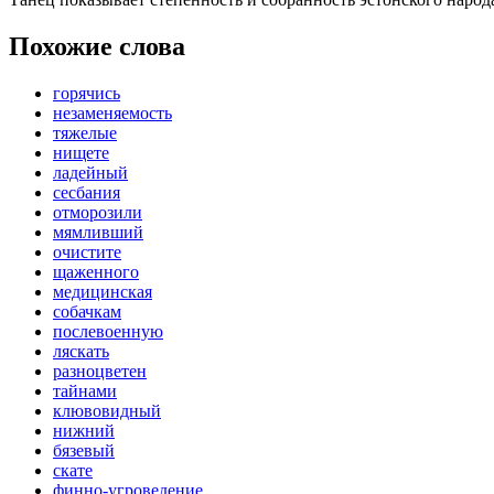
Похожие слова
горячись
незаменяемость
тяжелые
нищете
ладейный
сесбания
отморозили
мямливший
очистите
щаженного
медицинская
собачкам
послевоенную
ляскать
разноцветен
тайнами
клювовидный
нижний
бязевый
скате
финно-угроведение