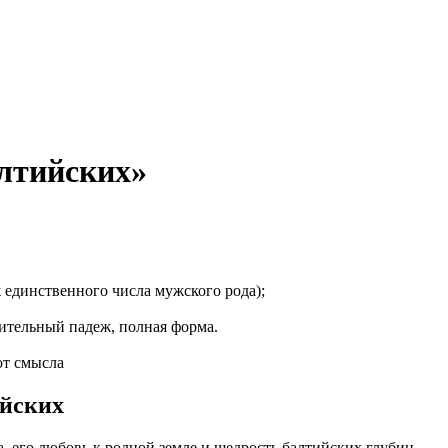
лтийских»
 единственного числа мужского рода);
ительный падеж, полная форма.
от смысла
ийских
а, его любовь к родной земле и щедрость балтийских глубин.