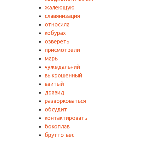
жалеющую
славянизация
относила
кобурах
озвереть
присмотрели
марь
чужедальний
выкрошенный
ввитый
дравид
разворковаться
обсудит
контактировать
бокоплав
брутто-вес