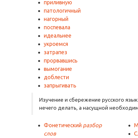
приливную
патологичный
нагорный
поспевала
идеальнее
укроемся
затрапез
прорвавшись
вымогание
доблести
запрыгивать
Изучение и сбережение русского язык
нечего делать, а насущной необходи
Фонетический
разбор
М
слов
С