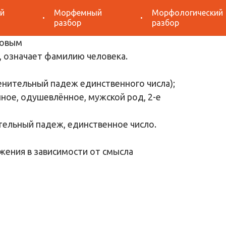
й
Морфемный
Морфологический
разбор «Баженовым»
разбор
разбор
 означает фамилию человека.
енительный падеж единственного числа);
ное, одушевлённое, мужской род, 2-е
тельный падеж, единственное число.
жения в зависимости от смысла