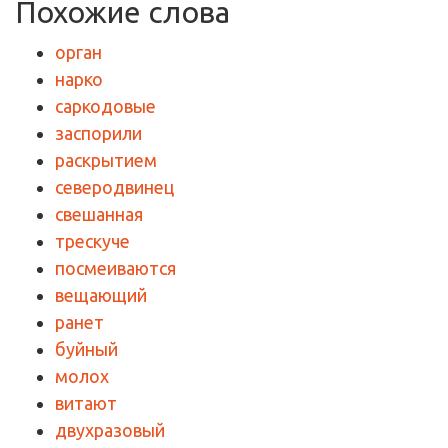
Похожие слова
орган
нарко
саркодовые
заспорили
раскрытием
северодвинец
свешанная
трескуче
посмеиваются
вещающий
ранет
буйный
молох
витают
двухразовый