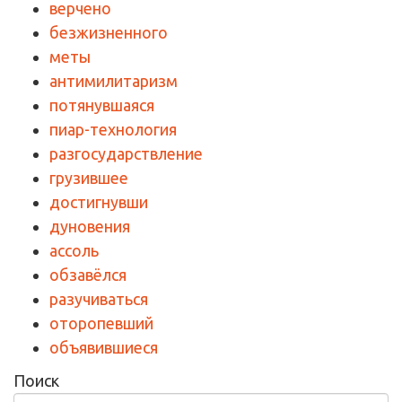
верчено
безжизненного
меты
антимилитаризм
потянувшаяся
пиар-технология
разгосударствление
грузившее
достигнувши
дуновения
ассоль
обзавёлся
разучиваться
оторопевший
объявившиеся
Поиск