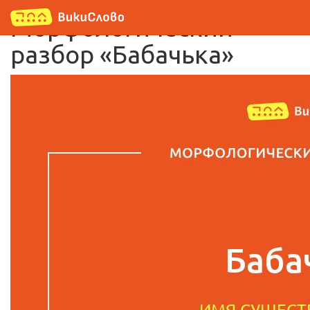
Морфологический
разбор «Бабачька»