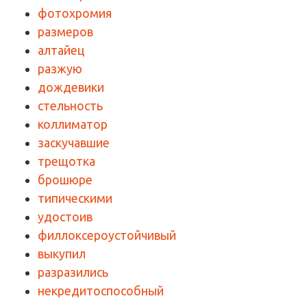
фотохромия
размеров
алтайец
разжую
дождевики
стельность
коллиматор
заскучавшие
трещотка
брошюре
типическими
удостоив
филлоксероустойчивый
выкупил
разразились
некредитоспособный