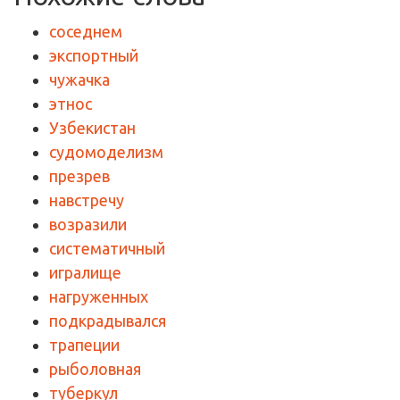
соседнем
экспортный
чужачка
этнос
Узбекистан
судомоделизм
презрев
навстречу
возразили
систематичный
игралище
нагруженных
подкрадывался
трапеции
рыболовная
туберкул