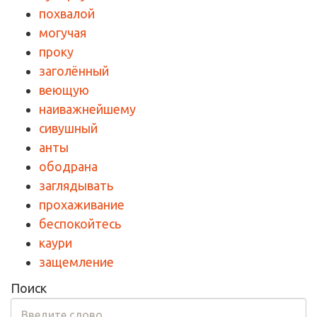
похвалой
могучая
проку
заголённый
веющую
наиважнейшему
сивушный
анты
ободрана
заглядывать
прохаживание
беспокойтесь
каури
защемление
Поиск