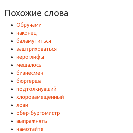
Похожие слова
Обручами
наконец
баламутиться
заштриховаться
иероглифы
мешалось
бизнесмен
бюргерша
подтолкнувший
хлорозамещённый
лови
обер-бургомистр
выпражнять
намотайте