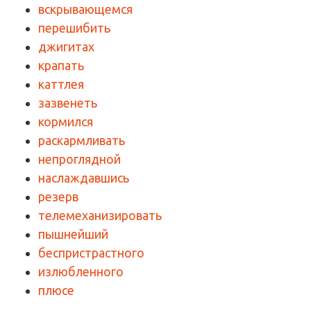
вскрывающемся
перешибить
джигитах
крапать
каттлея
зазвенеть
кормился
раскармливать
непроглядной
наслаждавшись
резерв
телемеханизировать
пышнейший
беспристрастного
излюбленного
плюсе