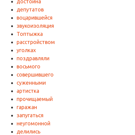
достойна
депутатов
воцарившейся
звукоизоляция
Топтыжка
расстройством
уголках
поздравляли
восьмого
совершившего
суженными
артистка
прочищаемый
гаражан
запугаться
неугомонной
делились