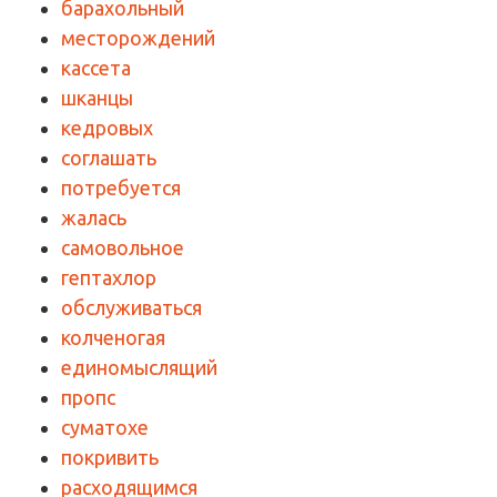
барахольный
месторождений
кассета
шканцы
кедровых
соглашать
потребуется
жалась
самовольное
гептахлор
обслуживаться
колченогая
единомыслящий
пропс
суматохе
покривить
расходящимся