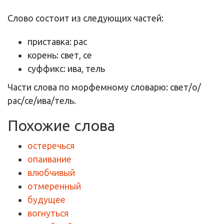
Слово состоит из следующих частей:
приставка: рас
корень: свет, се
суффикс: ива, тель
Части слова по морфемному словарю: свет/о/
рас/се/ива/тель.
Похожие слова
остеречься
опаивание
влюбчивый
отмеренный
будущее
вогнуться