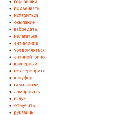
горчайший
подвеивать
испариться
осыпание
взбредать
излагаться
антимонид
уведомляться
антинейтрино
кауперный
подсеребрить
кануфер
гальванизм
армировать
вслух
отмучить
рукавицы