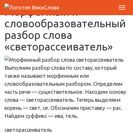
Морфемный и
словообразовательный
разбор слова
«светорассеиватель»
Выполним разбор слова по составу, который
также называют морфемным или
словообразовательным разбором. Определим
часть речи — существительное. Находим основу
слова — светорассеиватель. Теперь выделяем
корень — свет, се. Обозначим приставку — рас.
Найдем суффикс — ива, тель.
свет
о
рас
се
ива
тель