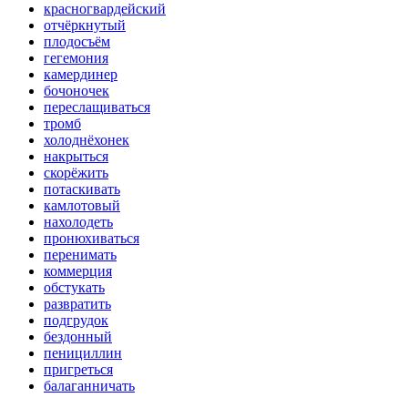
красногвардейский
отчёркнутый
плодосъём
гегемония
камердинер
бочоночек
переслащиваться
тромб
холоднёхонек
накрыться
скорёжить
потаскивать
камлотовый
нахолодеть
пронюхиваться
перенимать
коммерция
обстукать
развратить
подгрудок
бездонный
пенициллин
пригреться
балаганничать