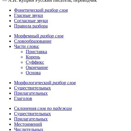
— А.И. Куприн
Русский писатель, переводчик
Фонетический
разбор слов
Гласные звуки
Согласные звуки
Правила разбора
Морфемный
разбор слов
Словообразование
Части слова:
Приставка
Корень
Суффикс
Окончание
Основа
Морфологический
разбор слов
Существительных
Прилагательных
Глаголов
Склонения
слов по падежам
Существительных
Прилагательных
Местоимений
Числительных