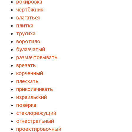
рокировка
чертёжник
влагаться
плитка
трусиха
воротило
булавчатый
размачтовывать
врезать
корченный
плескать
приколачивать
израильский
позёрка
стеклорежущий
огнестрельный
проектировочный