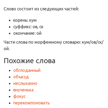
Слово состоит из следующих частей:
корень: кум
суффикс: ов, ск
окончание: ой
Части слова по морфемному словарю: кум/ов/ск/
ой.
Похожие слова
обглоданный
объезд
неслыханно
внученька
фокус
перекомпоновать