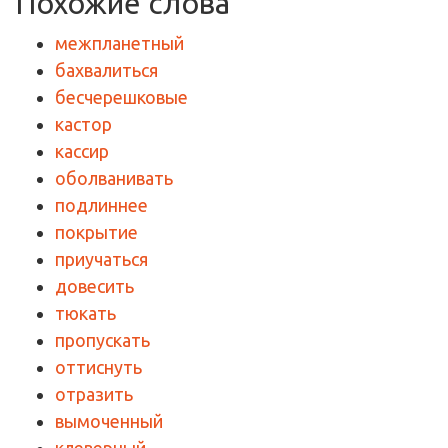
Похожие слова
межпланетный
бахвалиться
бесчерешковые
кастор
кассир
оболванивать
подлиннее
покрытие
приучаться
довесить
тюкать
пропускать
оттиснуть
отразить
вымоченный