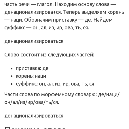
часть речи — глагол. Находим основу слова —
денационализирова+ся. Теперь выделяем корень
— наци. Обозначим приставку — де. Найдем
суффикс — он, ал, из, ир, ова, ть, ся.
де
наци
он
ал
из
ир
ова
ть
ся
Слово состоит из следующих частей:
приставка: де
корень: наци
суффикс: он, ал, из, ир, ова, ть, ся
Части слова по морфемному словарю: де/наци/
он/ал/из/ир/ова/ть/ся.
де
наци
он
ал
из
ир
ова
ть
ся