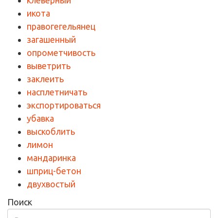
клеверный
икота
правогегельянец
загашенный
опрометчивость
выветрить
заклеить
насплетничать
экспортироваться
убавка
выскоблить
лимон
мандаринка
шприц-бетон
двухвостый
Поиск