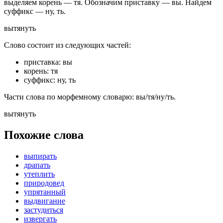
выделяем корень — тя. Обозначим приставку — вы. Найдем
суффикс — ну, ть.
вы
тя
ну
ть
Слово состоит из следующих частей:
приставка: вы
корень: тя
суффикс: ну, ть
Части слова по морфемному словарю: вы/тя/ну/ть.
вы
тя
ну
ть
Похожие слова
выпирать
драпать
утеплить
природовед
упрятанный
выдвигание
застудиться
извергать