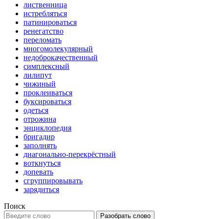
лиственница
истребляться
патинироваться
ренегатство
переломать
многомолекулярный
недоброкачественный
симплексный
лилипут
чижиный
проклеиваться
буксироваться
одеться
отрожина
энциклопедия
бригадир
заполнять
диагонально-перекрёстный
воткнуться
допевать
сгруппировывать
зарядиться
Поиск
Разобрать слово