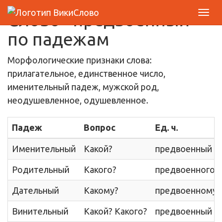
Слово «предвоенный»
по падежам
Морфологические признаки слова:
прилагательное, единственное число,
именительный падеж, мужской род,
неодушевленное, одушевленное.
Падеж
Вопрос
Ед. ч.
Именительный
Какой?
предвоенный
Родительный
Какого?
предвоенного
Дательный
Какому?
предвоенному
Винительный
Какой? Какого?
предвоенный