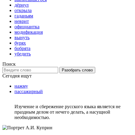
дёрнул
открыла
гаданьям
неврит
официантка
модификация
вынуть
бурях
бобрята
убедить
Поиск
Разобрать слово
Сегодня ищут
нажму
пассажирный
Изучение и сбережение русского языка является не
праздным делом от нечего делать, а насущной
необходимостью.