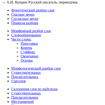
— А.И. Куприн
Русский писатель, переводчик
Фонетический
разбор слов
Гласные звуки
Согласные звуки
Правила разбора
Морфемный
разбор слов
Словообразование
Части слова:
Приставка
Корень
Суффикс
Окончание
Основа
Морфологический
разбор слов
Существительных
Прилагательных
Глаголов
Склонения
слов по падежам
Существительных
Прилагательных
Местоимений