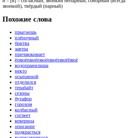
н
– [
н
] – согласный, звонкий непарный, сонорный
(всегда
звонкий)
,
твёрдый
(парный)
Похожие слова
прыгнешь
плёночный
бритва
завтра
причмокивает
ёеяюёеяюёеяюёеяюёеяюёёяюё
водохранилища
некто
осыпанной
отделился
терабайт
сезоны
бутафор
горохом
колбасный
согреет
веверица
описание
подкрасться
выписавшегося