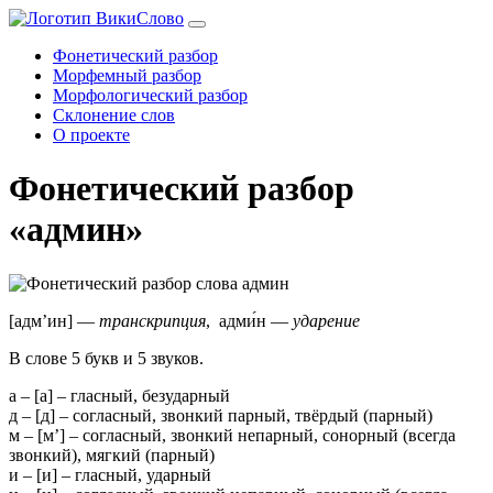
Фонетический разбор
Морфемный разбор
Морфологический разбор
Склонение слов
О проекте
Фонетический разбор
«админ»
[адм’ин] —
транскрипция
, адми́н —
ударение
В слове 5 букв и 5 звуков.
а
– [
а
] –
гласный
, безударный
д
– [
д
] – согласный, звонкий парный,
твёрдый
(парный)
м
– [
м’
] – согласный, звонкий непарный, сонорный
(всегда
звонкий)
,
мягкий
(парный)
и
– [
и
] –
гласный
, ударный